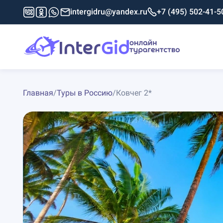
intergidru@yandex.ru
+7 (495) 502-41-5
Главная
/
Туры в Россию
/
Ковчег 2*