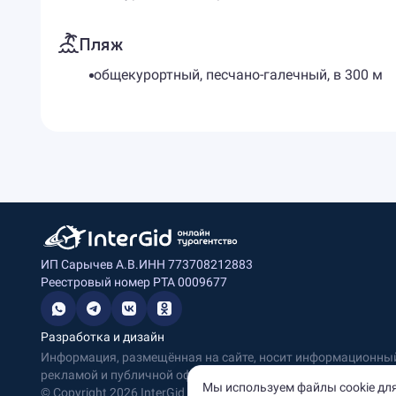
Пляж
общекурортный, песчано-галечный, в 300 м
ИП Сарычев А.В.
ИНН 773708212883
Реестровый номер РТА 0009677
Разработка и дизайн
Информация, размещённая на сайте, носит информационный 
рекламой и публичной офертой.
Мы используем файлы cookie для
© Copyright
2026
InterGid Все права защищены.