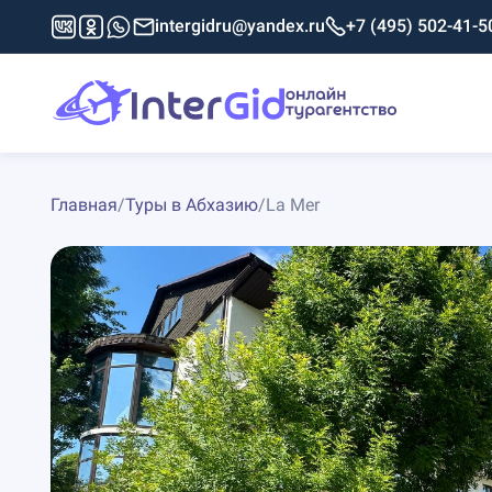
intergidru@yandex.ru
+7 (495) 502-41-5
Главная
/
Туры в Абхазию
/
La Mer