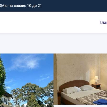
0
Мы на связи
с 10 до 21
Гла