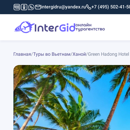
intergidru@yandex.ru
+7 (495) 502-41-5
Главная
/
Туры во Вьетнам
/
Ханой
/
Green Hadong Hotel