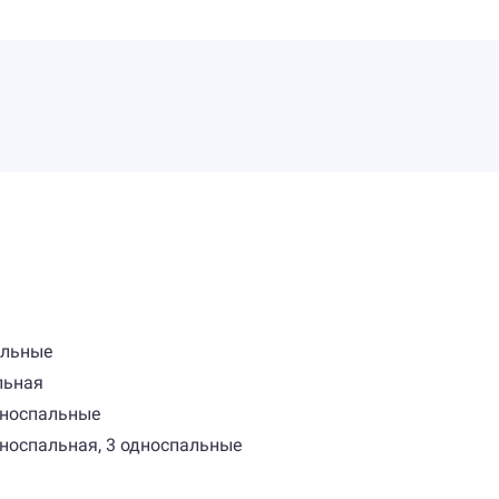
альные
льная
дноспальные
дноспальная, 3 односпальные