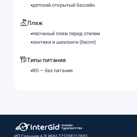
детский открытый бассейн
Пляж
песчаный пляж перед отелем
зонтики и шезлонги (беспл)
Типы питания
RO — без питания
ИП Сарычев А.В.
ИНН 773708212883