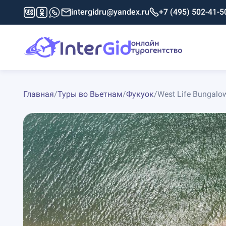
intergidru@yandex.ru
+7 (495) 502-41-5
Главная
/
Туры во Вьетнам
/
Фукуок
/
West Life Bungalo