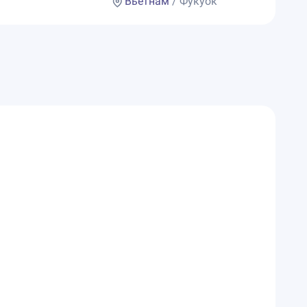
Вьетнам
/ Фукуок