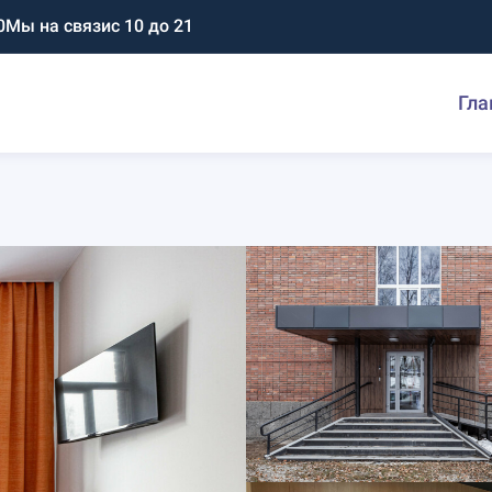
0
Мы на связи
с 10 до 21
Гла