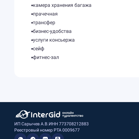
камера хранения багажа
прачечная
трансфер
бизнес-удобства
услуги консьержа
сейф
фитнес-зал
ИП Сарычев А.В.
ИНН 773708212883
Реестровый номер РТА 0009677