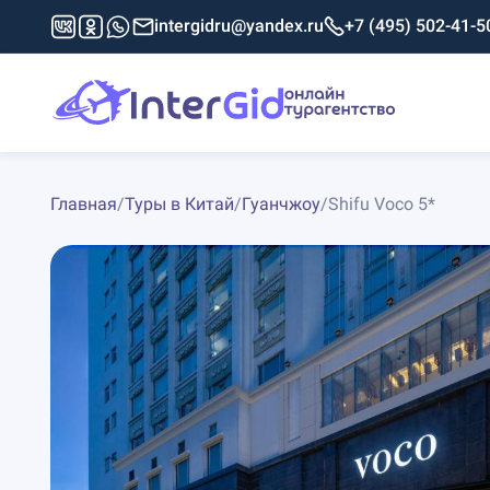
intergidru@yandex.ru
+7 (495) 502-41-5
Главная
/
Туры в Китай
/
Гуанчжоу
/
Shifu Voco 5*