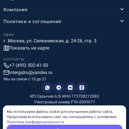
Компания
Политики и соглашения
ОФИС
г. Москва, ул. Селезневская, д. 24-26, стр. 3
Показать на карте
КОНТАКТЫ
+7 (495) 502-41-50
intergidru@yandex.ru
Мы на связи c 10 до 21
ИП Сарычев А.В.
ИНН 773708212883
Реестровый номер РТА 0009677
Разработка и дизайн
Мы используем файлы cookie для улучшения работы сайта.
Информация, размещённая на сайте, носит информационный
Продолжая использовать сайт, вы соглашаетесь с условиями
характер и не является рекламой и публичной офертой.
Политики конфиденциальности
.
© Copyright
InterGid Все права защищены.