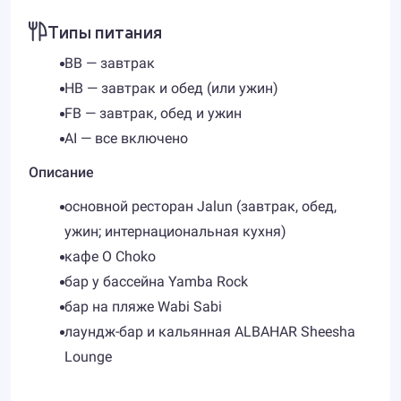
Типы питания
BB — завтрак
HB — завтрак и обед (или ужин)
FB — завтрак, обед и ужин
AI — все включено
Описание
основной ресторан Jalun (завтрак, обед,
ужин; интернациональная кухня)
кафе O Choko
бар у бассейна Yamba Rock
бар на пляже Wabi Sabi
лаундж-бар и кальянная ALBAHAR Sheesha
Lounge