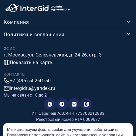
Компания
Политики и соглашения
ОФИС
г. Москва, ул. Селезневская, д. 24-26, стр. 3
Показать на карте
КОНТАКТЫ
+7 (495) 502-41-50
intergidru@yandex.ru
Мы на связи c 10 до 21
ИП Сарычев А.В.
ИНН 773708212883
Реестровый номер РТА 0009677
Разработка и дизайн
Мы используем файлы cookie для улучшения работы сайта.
Информация, размещённая на сайте, носит информационный
Продолжая использовать сайт, вы соглашаетесь с условиями