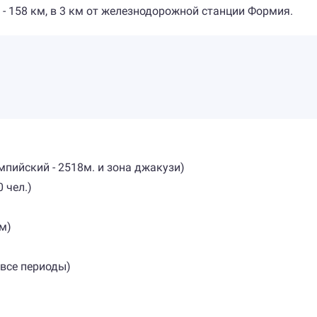
 - 158 км, в 3 км от железнодорожной станции Формия.
импийский - 2518м. и зона джакузи)
 чел.)
м)
 все периоды)