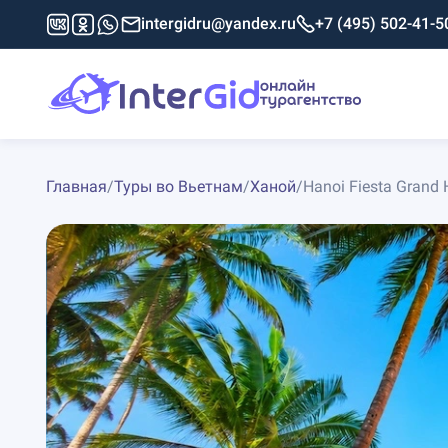
intergidru@yandex.ru
+7 (495) 502-41-5
Главная
/
Туры во Вьетнам
/
Ханой
/
Hanoi Fiesta Grand 