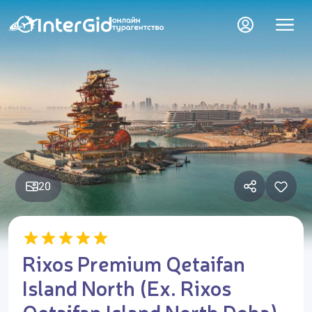
20
Rixos Premium Qetaifan
Island North (Ex. Rixos
Qetaifan Island North Doha)