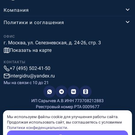
Компания
Политики и соглашения
ОФИС
г. Москва, ул. Селезневская, д. 24-26, стр. 3
Показать на карте
КОНТАКТЫ
+7 (495) 502-41-50
intergidru@yandex.ru
Мы на связи c 10 до 21
ИП Сарычев А.В.
ИНН 773708212883
Реестровый номер РТА 0009677
Разработка и дизайн
Мы используем файлы cookie для улучшения работы сайта.
Информация, размещённая на сайте, носит информационный
Продолжая использовать сайт, вы соглашаетесь с условиями
характер и не является рекламой и публичной офертой.
Политики конфиденциальности
.
© Copyright
InterGid Все права защищены.