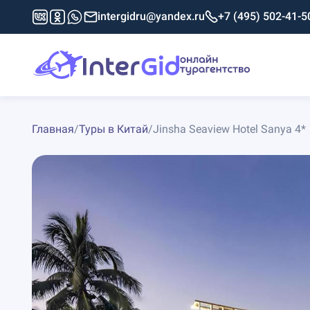
intergidru@yandex.ru
+7 (495) 502-41-5
Главная
/
Туры в Китай
/
Jinsha Seaview Hotel Sanya 4*