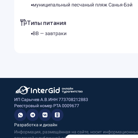
муниципальный песчаный пляж Санья-Бэй
Типы питания
BB — завтраки
ИП Сарычев А.В.
ИНН 773708212883
Реестровый номер РТА 0009677
Разработка и дизайн
Информация, размещённая на сайте, носит информационный 