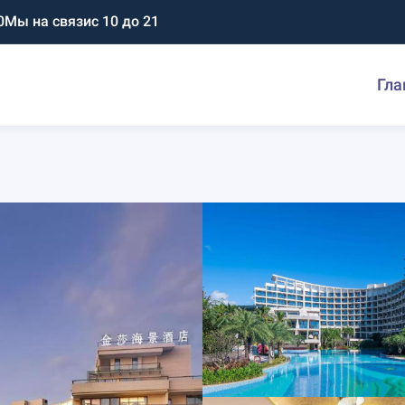
0
Мы на связи
с 10 до 21
Гла