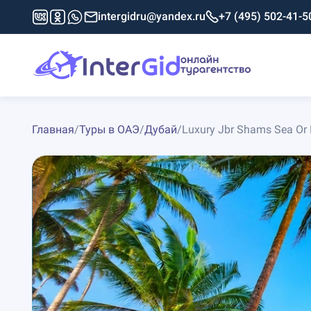
intergidru@yandex.ru
+7 (495) 502-41-5
Главная
/
Туры в ОАЭ
/
Дубай
/
Luxury Jbr Shams Sea Or M