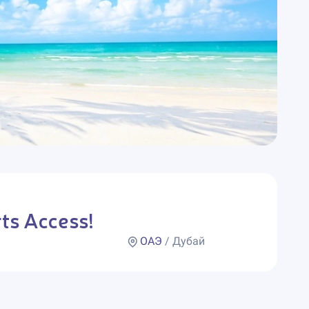
ts Access!
ОАЭ
/ Дубай