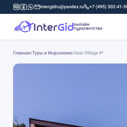
intergidru@yandex.ru
+7 (495) 502-41-5
Главная
/
Туры в Индонезию
/
Asai Village 4*