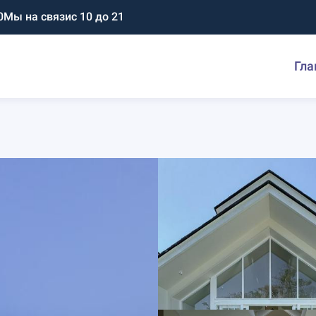
0
Мы на связи
с 10 до 21
Гла