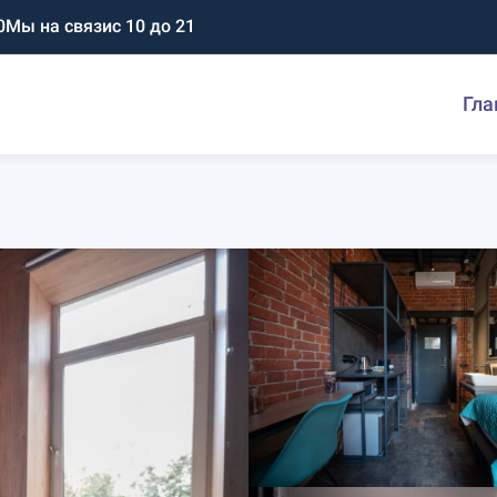
0
Мы на связи
с 10 до 21
Гла