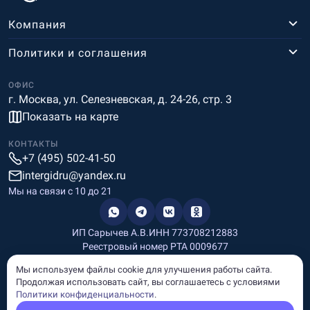
Компания
Политики и соглашения
ОФИС
г. Москва, ул. Селезневская, д. 24-26, стр. 3
Показать на карте
КОНТАКТЫ
+7 (495) 502-41-50
intergidru@yandex.ru
Мы на связи c 10 до 21
ИП Сарычев А.В.
ИНН 773708212883
Реестровый номер РТА 0009677
Разработка и дизайн
Мы используем файлы cookie для улучшения работы сайта.
Информация, размещённая на сайте, носит информационный
Продолжая использовать сайт, вы соглашаетесь с условиями
характер и не является рекламой и публичной офертой.
Политики конфиденциальности
.
© Copyright
InterGid Все права защищены.