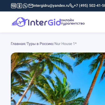
intergidru@yandex.ru
+7 (495) 502-41-5
Главная
/
Туры в Россию
/
Nur House 1*