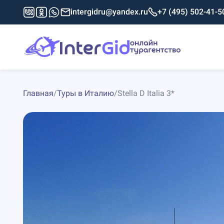
intergidru@yandex.ru
+7 (495) 502-41-5
Главная
/
Туры в Италию
/
Stella D Italia 3*