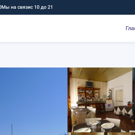
0
Мы на связи
с 10 до 21
Гла