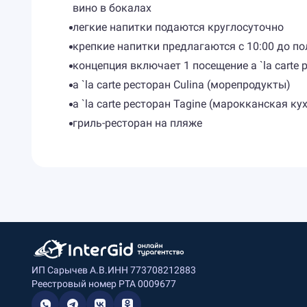
вино в бокалах
легкие напитки подаются круглосуточно
крепкие напитки предлагаются с 10:00 до по
концепция включает 1 посещение a `la carte
a `la carte ресторан Culina (морепродукты)
a `la carte ресторан Tagine (марокканская ку
гриль-ресторан на пляже
ИП Сарычев А.В.
ИНН 773708212883
Реестровый номер РТА 0009677