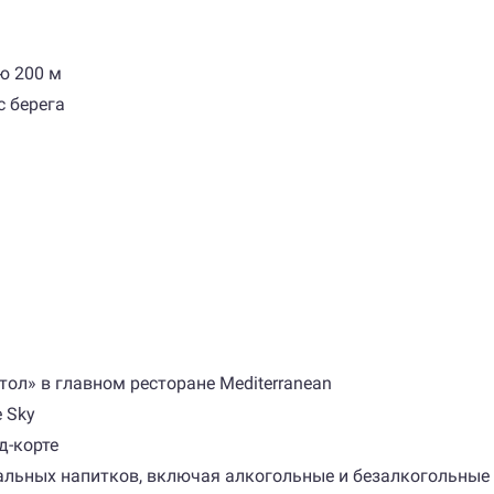
ю 200 м
с берега
тол» в главном ресторане Mediterranean
 Sky
д-корте
льных напитков, включая алкогольные и безалкогольные на