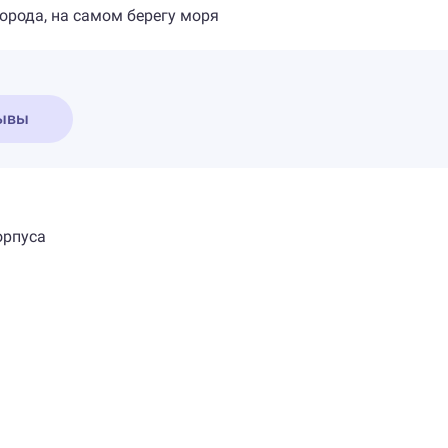
города, на самом берегу моря
ывы
орпуса