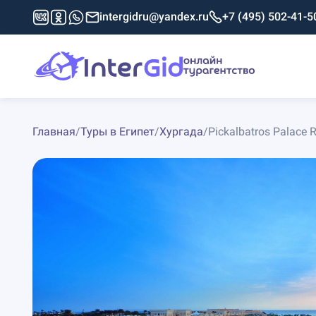
intergidru@yandex.ru
+7 (495) 502-41-5
Главная
/
Туры в Египет
/
Хургада
/
Pickalbatros Palace 