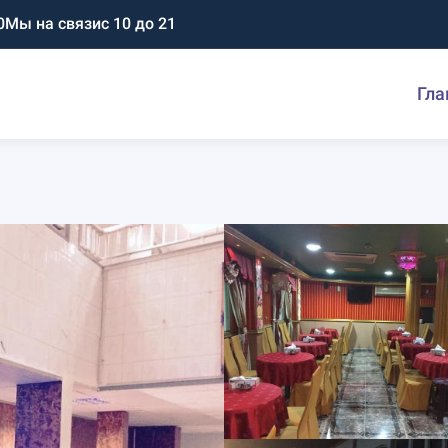
0
Мы на связи
с 10 до 21
Гла