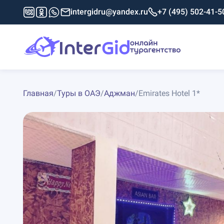
intergidru@yandex.ru
+7 (495) 502-41-5
Главная
/
Туры в ОАЭ
/
Аджман
/
Emirates Hotel 1*