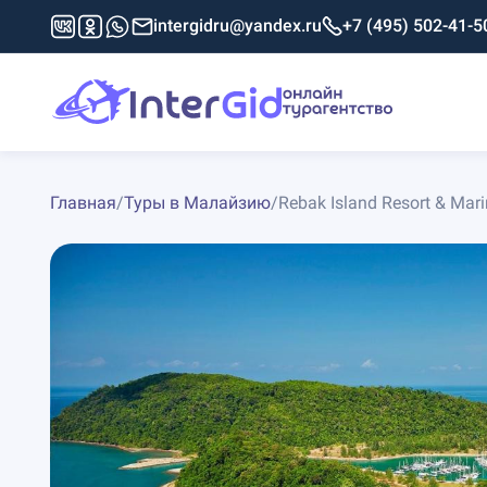
intergidru@yandex.ru
+7 (495) 502-41-5
Главная
/
Туры в Малайзию
/
Rebak Island Resort & Mari