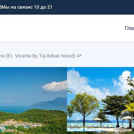
0
Мы на связи
с 10 до 21
Гла
na (Ex. Vivanta By Taj Rebak Island) 4*