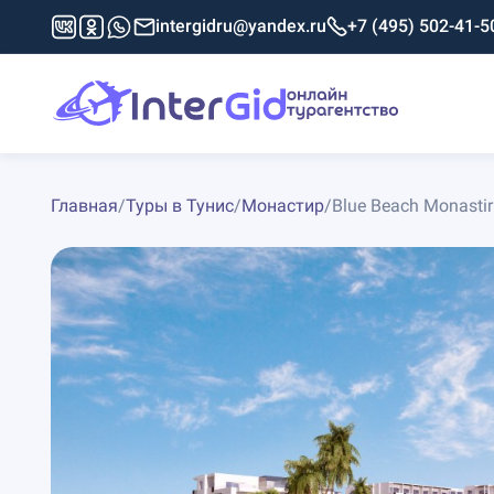
intergidru@yandex.ru
+7 (495) 502-41-5
Главная
/
Туры в Тунис
/
Монастир
/
Blue Beach Monastir