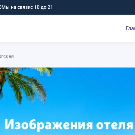
0
Мы на связи
с 10 до 21
Гла
ргская