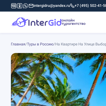
intergidru@yandex.ru
+7 (495) 502-41-5
Главная
/
Туры в Россию
/
На Квартире На Улице Выбо