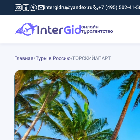
intergidru@yandex.ru
+7 (495) 502-41-5
Главная
/
Туры в Россию
/
ГОРСКИЙАПАРТ