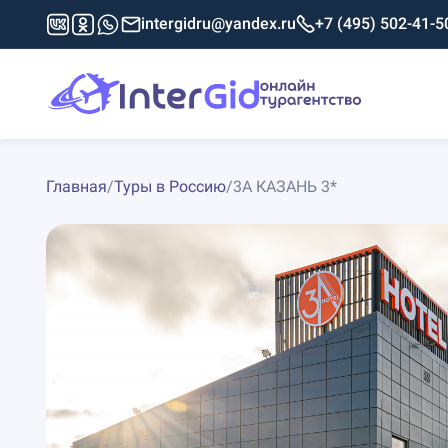
intergidru@yandex.ru
+7 (495) 502-41-5
Главная
/
Туры в Россию
/
3А КАЗАНЬ 3*