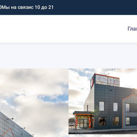
0
Мы на связи
с 10 до 21
Гла