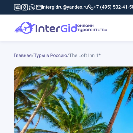
intergidru@yandex.ru
+7 (495) 502-41-5
Главная
/
Туры в Россию
/
The Loft Inn 1*