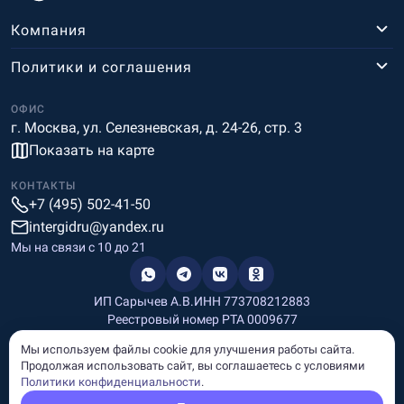
Компания
Политики и соглашения
ОФИС
г. Москва, ул. Селезневская, д. 24-26, стр. 3
Показать на карте
КОНТАКТЫ
+7 (495) 502-41-50
intergidru@yandex.ru
Мы на связи c 10 до 21
ИП Сарычев А.В.
ИНН 773708212883
Реестровый номер РТА 0009677
Разработка и дизайн
Мы используем файлы cookie для улучшения работы сайта.
Информация, размещённая на сайте, носит информационный
Продолжая использовать сайт, вы соглашаетесь с условиями
характер и не является рекламой и публичной офертой.
Политики конфиденциальности
.
© Copyright
InterGid Все права защищены.