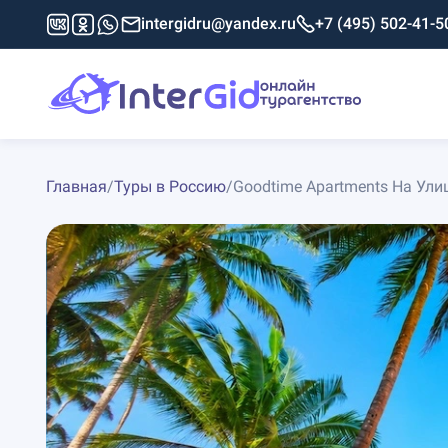
intergidru@yandex.ru
+7 (495) 502-41-5
Главная
/
Туры в Россию
/
Goodtime Apartments На Ули