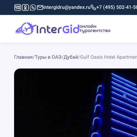
intergidru@yandex.ru
+7 (495) 502-41-5
Главная
/
Туры в ОАЭ
/
Дубай
/
Gulf Oasis Hotel Apartmen