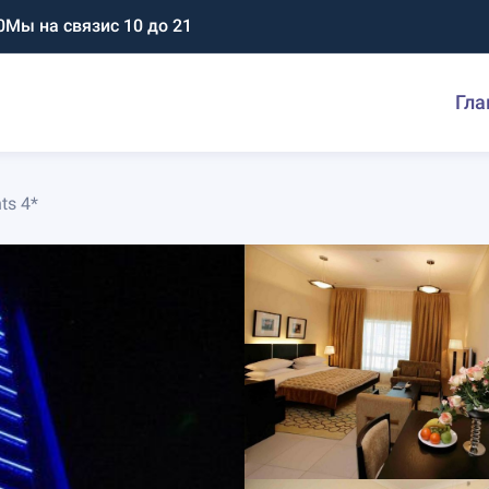
0
Мы на связи
с 10 до 21
Гла
ts 4*