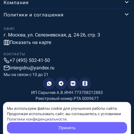
Компания
Политики и соглашения
ОФИС
г. Москва, ул. Селезневская, д. 24-26, стр. 3
Показать на карте
КОНТАКТЫ
+7 (495) 502-41-50
intergidru@yandex.ru
Мы на связи c 10 до 21
ИП Сарычев А.В.
ИНН 773708212883
Реестровый номер РТА 0009677
Разработка и дизайн
Мы используем файлы cookie для улучшения работы сайта.
Информация, размещённая на сайте, носит информационный
Продолжая использовать сайт, вы соглашаетесь с условиями
характер и не является рекламой и публичной офертой.
Политики конфиденциальности
.
© Copyright
InterGid Все права защищены.
Принять