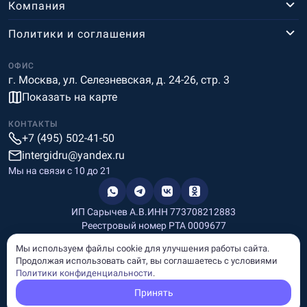
Компания
Политики и соглашения
ОФИС
г. Москва, ул. Селезневская, д. 24-26, стр. 3
Показать на карте
КОНТАКТЫ
+7 (495) 502-41-50
intergidru@yandex.ru
Мы на связи c 10 до 21
ИП Сарычев А.В.
ИНН 773708212883
Реестровый номер РТА 0009677
Разработка и дизайн
Мы используем файлы cookie для улучшения работы сайта.
Информация, размещённая на сайте, носит информационный
Продолжая использовать сайт, вы соглашаетесь с условиями
характер и не является рекламой и публичной офертой.
Политики конфиденциальности
.
© Copyright
InterGid Все права защищены.
Принять