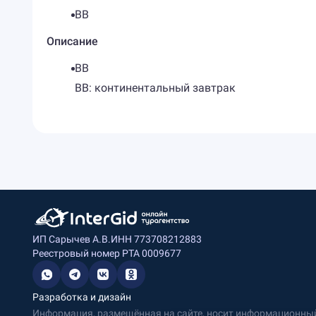
BB
Описание
BB
BB: континентальный завтрак
ИП Сарычев А.В.
ИНН 773708212883
Реестровый номер РТА 0009677
Разработка и дизайн
Информация, размещённая на сайте, носит информационный 