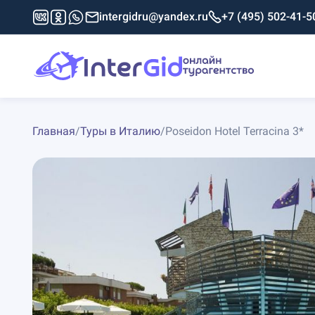
intergidru@yandex.ru
+7 (495) 502-41-5
Главная
/
Туры в Италию
/
Poseidon Hotel Terracina 3*