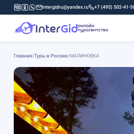
intergidru@yandex.ru
+7 (495) 502-41-5
Главная
/
Туры в Россию
/
МАЛИНОВКА