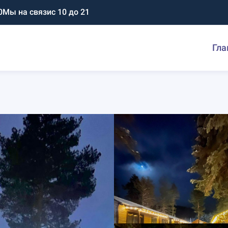
0
Мы на связи
с 10 до 21
Гла