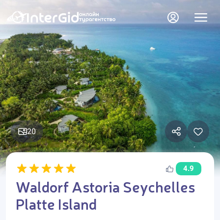
20
4.9
Waldorf Astoria Seychelles
Platte Island