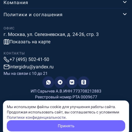
Компания
Политики и соглашения
ОФИС
г. Москва, ул. Селезневская, д. 24-26, стр. 3
Показать на карте
КОНТАКТЫ
+7 (495) 502-41-50
intergidru@yandex.ru
Мы на связи c 10 до 21
ИП Сарычев А.В.
ИНН 773708212883
Реестровый номер РТА 0009677
Разработка и дизайн
Мы используем файлы cookie для улучшения работы сайта.
Информация, размещённая на сайте, носит информационный
Продолжая использовать сайт, вы соглашаетесь с условиями
характер и не является рекламой и публичной офертой.
Политики конфиденциальности
.
© Copyright
InterGid Все права защищены.
Принять