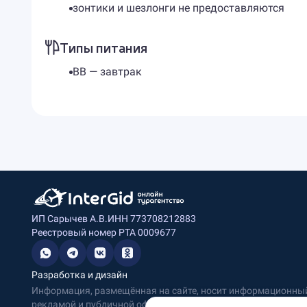
зонтики и шезлонги не предоставляются
Типы питания
BB — завтрак
ИП Сарычев А.В.
ИНН 773708212883
Реестровый номер РТА 0009677
Разработка и дизайн
Информация, размещённая на сайте, носит информационный 
рекламой и публичной офертой.