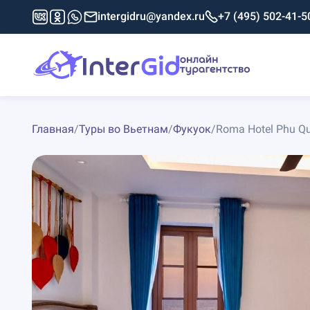
intergidru@yandex.ru
+7 (495) 502-41-5
Главная
/
Туры во Вьетнам
/
Фукуок
/
Roma Hotel Phu Qu