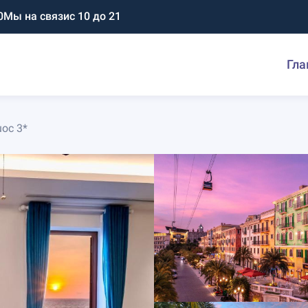
0
Мы на связи
с 10 до 21
Гла
oc 3*