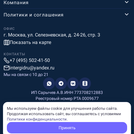
Компания
Политики и соглашения
ОФИС
г. Москва, ул. Селезневская, д. 24-26, стр. 3
Показать на карте
КОНТАКТЫ
+7 (495) 502-41-50
intergidru@yandex.ru
Мы на связи c 10 до 21
ИП Сарычев А.В.
ИНН 773708212883
Реестровый номер РТА 0009677
Разработка и дизайн
Мы используем файлы cookie для улучшения работы сайта.
Информация, размещённая на сайте, носит информационный
Продолжая использовать сайт, вы соглашаетесь с условиями
характер и не является рекламой и публичной офертой.
Политики конфиденциальности
.
© Copyright
InterGid Все права защищены.
Принять