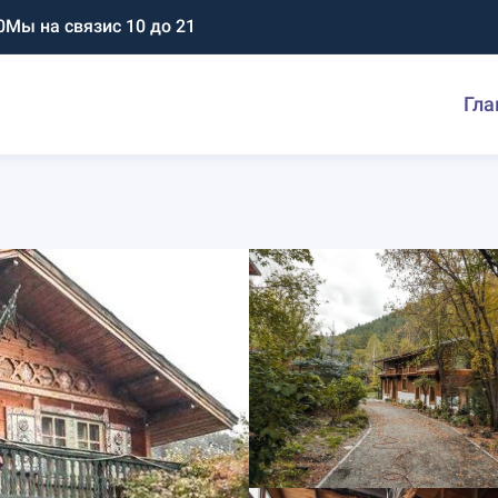
0
Мы на связи
с 10 до 21
Гла