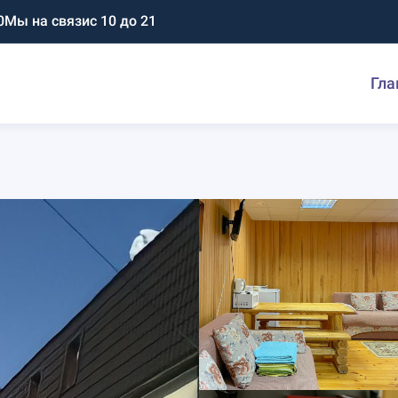
0
Мы на связи
с 10 до 21
Гла