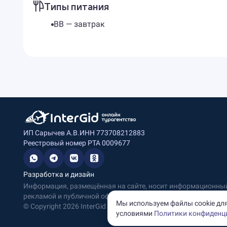
Типы питания
BB — завтрак
ИП Сарычев А.В.
ИНН 773708212883
Реестровый номер РТА 0009677
Разработка и дизайн
Информация, размещённая на сайте, носит информационный 
рекламой и публичной офертой.
Мы используем файлы cookie для
© Copyright
2026
InterGid Все права защищены.
условиями
Политики конфиденц