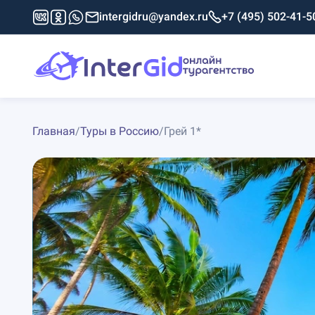
intergidru@yandex.ru
+7 (495) 502-41-5
Главная
/
Туры в Россию
/
Грей 1*