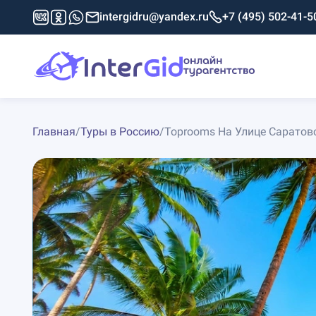
intergidru@yandex.ru
+7 (495) 502-41-5
Главная
/
Туры в Россию
/
Toprooms На Улице Саратов