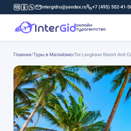
intergidru@yandex.ru
+7 (495) 502-41-5
Главная
/
Туры в Малайзию
/
De Langkawi Resort And Co