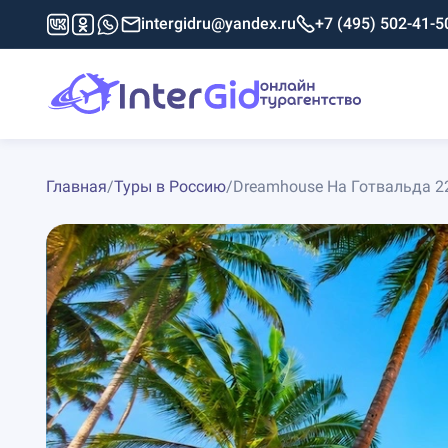
intergidru@yandex.ru
+7 (495) 502-41-5
Главная
/
Туры в Россию
/
Dreamhouse На Готвальда 2