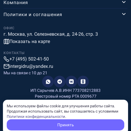
Компания
Политики и соглашения
ОФИС
г. Москва, ул. Селезневская, д. 24-26, стр. 3
Показать на карте
КОНТАКТЫ
+7 (495) 502-41-50
intergidru@yandex.ru
Мы на связи c 10 до 21
ИП Сарычев А.В.
ИНН 773708212883
Реестровый номер РТА 0009677
Разработка и дизайн
Мы используем файлы cookie для улучшения работы сайта.
Информация, размещённая на сайте, носит информационный
Продолжая использовать сайт, вы соглашаетесь с условиями
характер и не является рекламой и публичной офертой.
Политики конфиденциальности
.
© Copyright
InterGid Все права защищены.
Принять