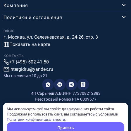
Компания
Политики и соглашения
ОФИС
г. Москва, ул. Селезневская, д. 24-26, стр. 3
Показать на карте
КОНТАКТЫ
+7 (495) 502-41-50
intergidru@yandex.ru
Мы на связи c 10 до 21
ИП Сарычев А.В.
ИНН 773708212883
Реестровый номер РТА 0009677
Разработка и дизайн
Мы используем файлы cookie для улучшения работы сайта.
Информация, размещённая на сайте, носит информационный
Продолжая использовать сайт, вы соглашаетесь с условиями
характер и не является рекламой и публичной офертой.
Политики конфиденциальности
.
© Copyright
InterGid Все права защищены.
Принять