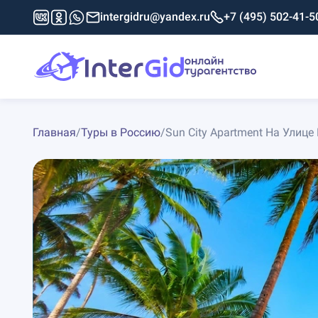
intergidru@yandex.ru
+7 (495) 502-41-5
Главная
/
Туры в Россию
/
Sun City Apartment На Улице