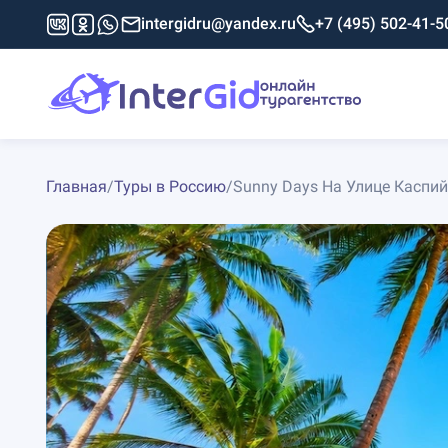
intergidru@yandex.ru
+7 (495) 502-41-5
Главная
/
Туры в Россию
/
Sunny Days На Улице Каспий